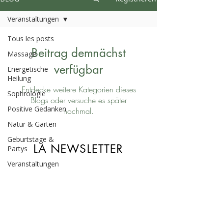
Veranstaltungen
Tous les posts
Beitrag demnächst
Massage
verfügbar
Energetische
Heilung
Entdecke weitere Kategorien dieses
Sophrologie
Blogs oder versuche es später
Positive Gedanken
nochmal.
Natur & Garten
Geburtstage &
LA NEWSLETTER
Partys
Veranstaltungen