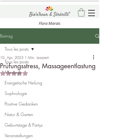
Flora Marais
Beitrag
Tous les posts
10. Apr. 2023
1 Min. Lesezeit
Tous les posts
Prüfungsstress, Massageentlastung
Massage
Mit NaN von 5 Sternen bewertet.
Energetische Heilung
Sophrologie
Positive Gedanken
Natur & Garten
Geburtstage & Partys
Veranstaltungen