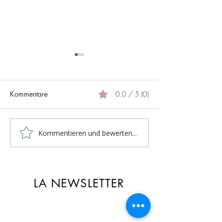
Kommentare
0.0 / 5 (0)
Leichte Beine
Antworten auf Ihre Fragen
Kommentieren und bewerten...
LA NEWSLETTER