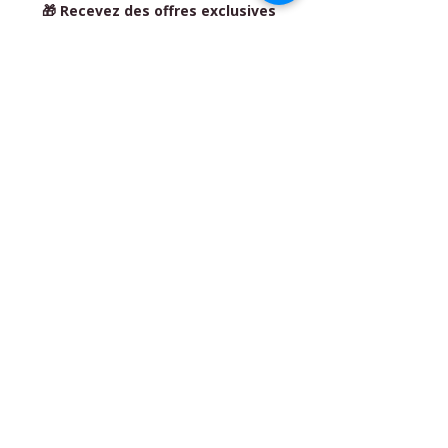
🎁 Recevez des offres exclusives
réservées aux abonné(e)s
BIO'N'HEUR & SERENITY
- Flora
MARAIS
Place Pierre Quinio - 56530