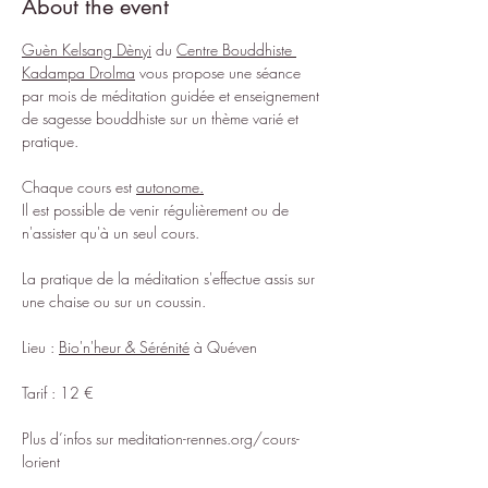
About the event
Guèn Kelsang Dènyi
 du 
Centre Bouddhiste 
Kadampa Drolma
 vous propose une séance 
par mois de méditation guidée et enseignement 
de sagesse bouddhiste sur un thème varié et 
pratique.
Chaque cours est 
autonome.
Il est possible de venir régulièrement ou de 
n'assister qu'à un seul cours.
La pratique de la méditation s'effectue assis sur 
une chaise ou sur un coussin.
Lieu : 
Bio'n'heur & Sérénité
 à Quéven
Tarif : 12 €
Plus d’infos sur 
meditation-rennes.org/cours-
lorient