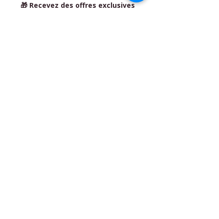
🎁 Recevez des offres exclusives
réservées aux abonné(e)s
BIO'N'HEUR & SERENITY
- Flora
MARAIS
Place Pierre Quinio - 56530