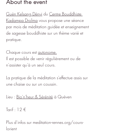
About the event
Guèn Kelsang Dènyi
 du 
Centre Bouddhiste 
Kadampa Drolma
 vous propose une séance 
par mois de méditation guidée et enseignement 
de sagesse bouddhiste sur un thème varié et 
pratique.
Chaque cours est 
autonome.
Il est possible de venir régulièrement ou de 
n'assister qu'à un seul cours.
La pratique de la méditation s'effectue assis sur 
une chaise ou sur un coussin.
Lieu : 
Bio'n'heur & Sérénité
 à Quéven
Tarif : 12 €
Plus d’infos sur 
meditation-rennes.org/cours-
lorient