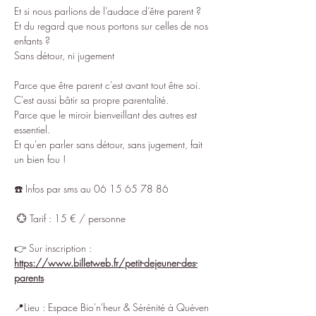
Et si nous parlions de l’audace d’être parent ?
Et du regard que nous portons sur celles de nos 
enfants ?
Sans détour, ni jugement 
Parce que être parent c'est avant tout être soi.
C'est aussi bâtir sa propre parentalité.
Parce que le miroir bienveillant des autres est 
essentiel.
Et qu'en parler sans détour, sans jugement, fait 
un bien fou !
☎️ Infos par sms au 06 15 65 78 86
 💮 Tarif : 15 € / personne
👉 Sur inscription : 
https://www.billetweb.fr/petit-dejeuner-des-
parents
📍Lieu : Espace Bio'n'heur & Sérénité à Quéven 