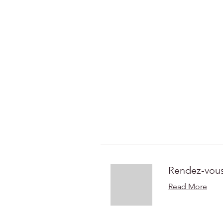
Rendez-vous
téléphonique gratui
Read More
Gratuit
Gratuit
Book Now
Rendez-vous
Read More