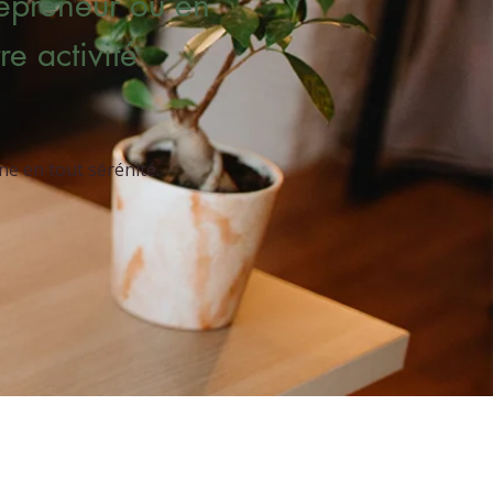
repreneur ou en
e activité
e en tout sérénité.