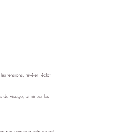
s tensions, révéler l’éclat 
s du visage, diminuer les 
ce pour prendre soin de soi 