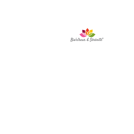
Sig
BIO'N'HEUR Y
SERENIDAD
- Flora
MARAIS
Plaza Pierre Quinio -
56530 Queven
Una pregunta, una cita?
Contacto en 06 65 01 01
15
bionheur.et.serenite@gm
ail.com
© 2023 Bio'n'heur & Sere