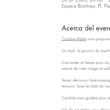
Espace Bionheur, Pl. P
Acerca del even
Caroline Mahé
 vous propose u
Un rituel. Le pouvoir du touche
S’accorder un temps pour soi, 
naturel de votre visage et sub
Venez découvrir l’auto-massage
tensions, lisser les traits du 
Caroline vous guidera pour en
Lors de cet atelier, vous déc