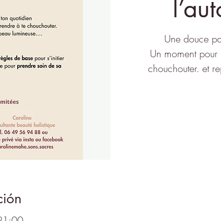
l’au
Une douce pa
Un moment pour ra
chouchouter. et r
ción
21:00