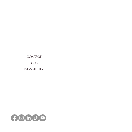
Siga a Bio'n'heur y Serenity:
CONTACT
BLOG
NEWSLETTER
a flora
|
Notas legales
|
GTC