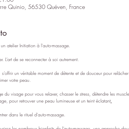
ierre Quinio, 56530 Quéven, France
to
n atelier Initiation à l’auto-massage. 
r. L’art de se reconnecter à soi autrement.
s’offrir un véritable moment de détente et de douceur pour relâcher le
limer votre peau.
 du visage pour vous relaxer, chasser le stress, détendre les muscle
visage, pour retrouver une peau lumineuse et un teint éclatant
.
trer dans le rituel d’auto-massage.
ouvrirez les nombreux bienfaits de l’auto-massage, une approche dou