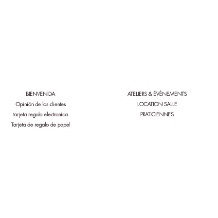
a a Bio'n'heur y Serenity:
Siga a Bio'n'heur y Serenity:
BIENVENIDA
ATELIERS & ÉVÉNEMENTS
Opinión de los clientes
LOCATION SALLE
tarjeta regalo electronica
PRATICIENNES
Tarjeta de regalo de papel
nity® | Todos los derechos reservados | Creación
Marisma de l