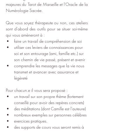
majeures du Tarot de Marseille et l'
Oracle de la 
Numérologie Sacrée
.
Que vous soyez thérapeute ou non, ces ateliers 
sont d'abord des outils pour se situer soi-même 
qui vous amèneront à :​
faire un travail de compréhension de soi
utiliser ces leviers de connaissances pour 
soi et son entourage (ami, famille etc.) sur 
son chemin de vie passé, présent et avenir
comprendre les messages que la vie nous 
transmet et avancer avec assurance et 
légèreté
Pour chacun.e il vous sera proposé :
un travail sur son propre thème (fortement 
conseillé pour avoir des repères concrets)
des méditations (dont Camille est l’auteure)
nombreux exemples sur personnes célèbres
exercices pratiques.
des supports de cours vous seront remis à 