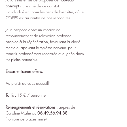
concept
 qui est né de ce constat.
Un rdv différent pour les pros du bien-être, où le 
CORPS est au centre de nos rencontres.
Je te propose donc un espace de 
ressourcement et de relaxation profonde 
propice à la régénération, favorisant la clarté 
mentale, apaisant le système nerveux, pour 
repartir profondément recentrée et alignée dans 
tes pleins potentiels. 
Encas et tisanes offerts.
Au plaisir de vous accueillir
Tarifs :
 15 € / personne
Renseignements et réservations
:
 auprès de 
Caroline Mahé au 
06.49.56.94.88
(nombre de places limité)