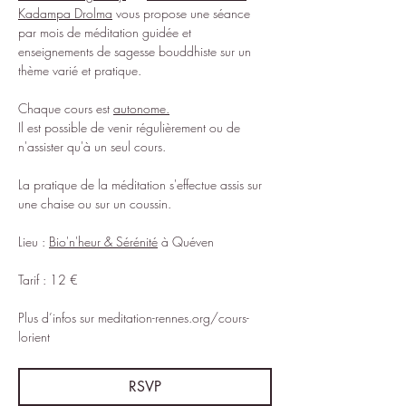
Kadampa Drolma
 vous propose une séance 
par mois de méditation guidée et 
enseignements de sagesse bouddhiste sur un 
thème varié et pratique.
Chaque cours est 
autonome.
Il est possible de venir régulièrement ou de 
n'assister qu'à un seul cours.
La pratique de la méditation s'effectue assis sur 
une chaise ou sur un coussin.
Lieu : 
Bio'n'heur & Sérénité
 à Quéven
Tarif : 12 €
Plus d’infos sur 
meditation-rennes.org/cours-
lorient
RSVP