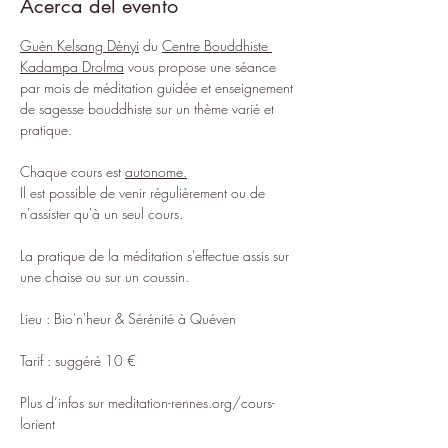
Acerca del evento
Guèn Kelsang Dènyi
 du 
Centre Bouddhiste 
Kadampa Drolma
 vous propose une séance 
par mois de méditation guidée et enseignement 
de sagesse bouddhiste sur un thème varié et 
pratique.
Chaque cours est 
autonome.
Il est possible de venir régulièrement ou de 
n'assister qu'à un seul cours.
La pratique de la méditation s'effectue assis sur 
une chaise ou sur un coussin.
Lieu : Bio'n'heur & Sérénité à Quéven
Tarif : suggéré 10 €
Plus d’infos sur 
meditation-rennes.org/cours-
lorient