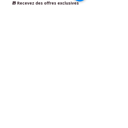
🎁 Recevez des offres exclusives
réservées aux abonné(e)s
BIO'N'HEUR Y SERENIDAD
- Flora
MARAIS
Plaza Pierre Quinio - 56530