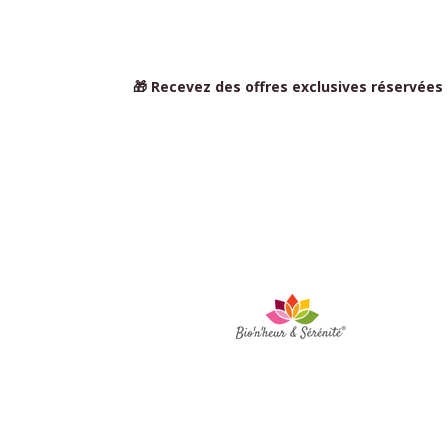
🎁 Recevez des offres exclusives réservées
Sig
BIO'N'HEUR Y
SERENIDAD
- Flora
MARAIS
Plaza Pierre Quinio -