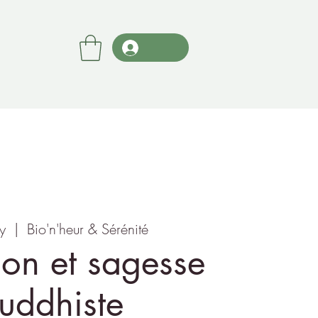
y
  |  
Bio'n'heur & Sérénité
ion et sagesse
uddhiste