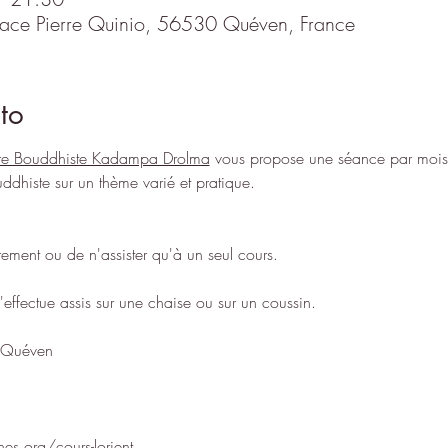
 Place Pierre Quinio, 56530 Quéven, France
to
re Bouddhiste Kadampa Drolma
 vous propose une séance par mois 
dhiste sur un thème varié et pratique.
èrement ou de n'assister qu'à un seul cours.
'effectue assis sur une chaise ou sur un coussin.
à Quéven
nes.org/cours-lorient