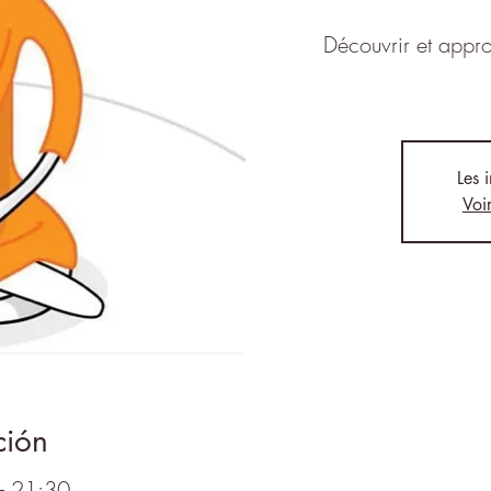
Découvrir et appro
Les 
Voi
ción
– 21:30