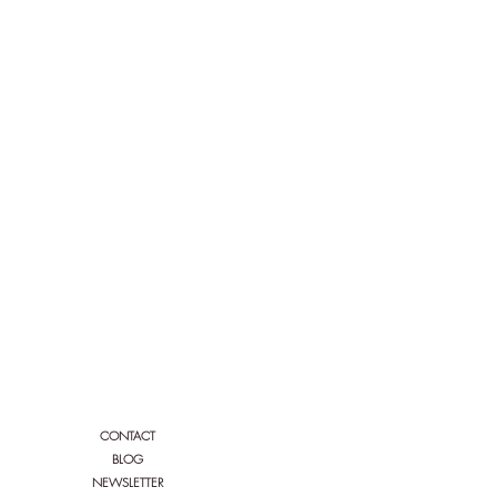
Siga a Bio'n'heur y Serenity:
CONTACT
BLOG
NEWSLETTER