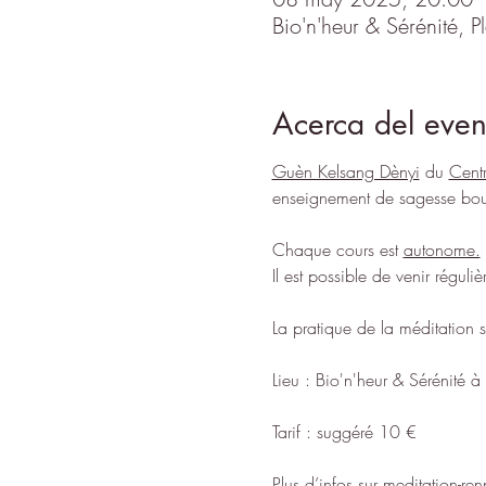
Bio'n'heur & Sérénité,
Acerca del even
Guèn Kelsang Dènyi
 du 
Cent
enseignement de sagesse boud
Chaque cours est 
autonome.
Il est possible de venir réguli
La pratique de la méditation s
Lieu : Bio'n'heur & Sérénité 
Tarif : suggéré 10 €
Plus d’infos sur 
meditation-ren