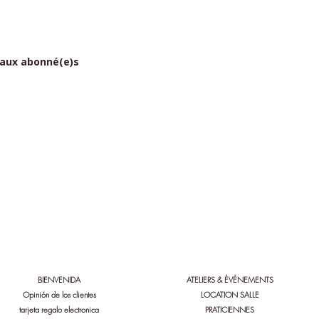
 aux abonné(e)s
a a Bio'n'heur y Serenity:
Siga a Bio'n'heur y Serenity:
BIENVENIDA
ATELIERS & ÉVÉNEMENTS
Opinión de los clientes
LOCATION SALLE
tarjeta regalo electronica
PRATICIENNES