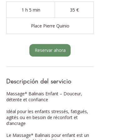
35
euros
1 h 5 min
1
35 €
5
Place Pierre Quinio
m
i
n
Reservar ahora
Descripción del servicio
Massage* Balinais Enfant – Douceur,
détente et confiance
Idéal pour les enfants stressés, fatigués,
agités ou en besoin de réconfort et
d’ancrage
Le Massage* Balinais pour enfant est un