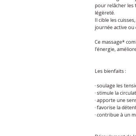
pour relâcher les 
légèreté.
Il cible les cuiss
journée active ou
Ce massage* combi
l’énergie, amélior
Les bienfaits :
· soulage les tens
· stimule la circu
· apporte une sens
· favorise la déte
· contribue à un m