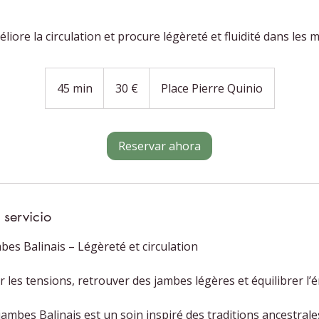
éliore la circulation et procure légèreté et fluidité dans le
30
euros
45 min
4
30 €
Place Pierre Quinio
5
m
Reservar ahora
i
n
 servicio
es Balinais – Légèreté et circulation
r les tensions, retrouver des jambes légères et équilibrer l’é
mbes Balinais est un soin inspiré des traditions ancestrales