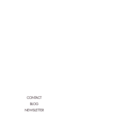
Siga a Bio'n'heur y Serenity:
CONTACT
BLOG
NEWSLETTER