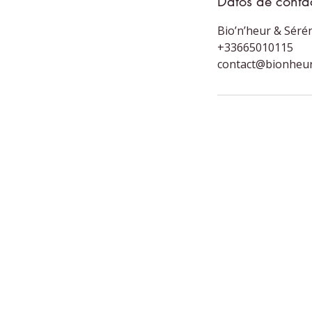
Datos de conta
Bio’n’heur & Sérén
+33665010115
contact@bionheur