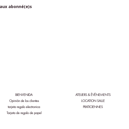
 aux abonné(e)s
a a Bio'n'heur y Serenity:
Siga a Bio'n'heur y Serenity:
BIENVENIDA
ATELIERS & ÉVÉNEMENTS
Opinión de los clientes
LOCATION SALLE
tarjeta regalo electronica
PRATICIENNES
Tarjeta de regalo de papel