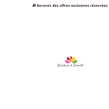
🎁 Recevez des offres exclusives réservées
Sig
BIO'N'HEUR Y
SERENIDAD
- Flora
MARAIS
Plaza Pierre Quinio -
56530 Queven
Una pregunta, una cita?