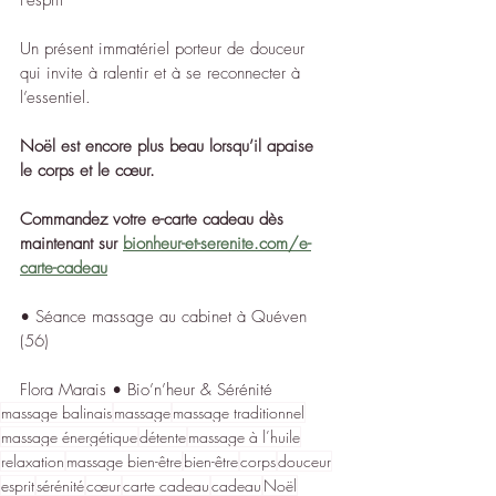
l’esprit
Un présent immatériel porteur de douceur 
qui invite à ralentir et à se reconnecter à 
l’essentiel.
Noël est encore plus beau lorsqu’il apaise 
le corps et le cœur.
Commandez votre e-carte cadeau dès 
maintenant sur 
bionheur-et-serenite.com/e-
carte-cadeau
• Séance massage au cabinet à Quéven 
(56)
Flora Marais • Bio’n’heur & Sérénité
massage balinais
massage
massage traditionnel
massage énergétique
détente
massage à l’huile
relaxation
massage bien-être
bien-être
corps
douceur
esprit
sérénité
cœur
carte cadeau
cadeau
Noël