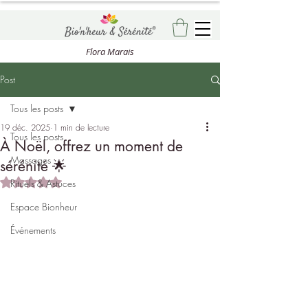
Flora Marais
Post
Tous les posts
19 déc. 2025
1 min de lecture
Tous les posts
À Noël, offrez un moment de
Massages
sérénité 🌟
Noté NaN étoiles sur 5.
Rituels & Astuces
Espace Bionheur
Événements