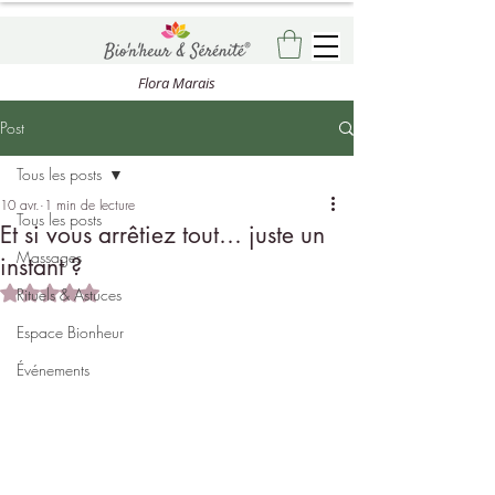
Flora Marais
Post
Tous les posts
10 avr.
1 min de lecture
Tous les posts
Et si vous arrêtiez tout… juste un
Massages
instant ?
Noté NaN étoiles sur 5.
Rituels & Astuces
Espace Bionheur
Événements