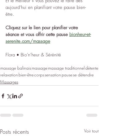
Et le meilleur ? Vous pouvez le faire dès 
aujourd’hui en planifiant votre pause bien-
être.
Cliquez sur le lien pour planifier votre 
séance et vous offrir cette pause 
bionheur-et-
serenite.com/massage
Flora • Bio’n’heur & Sérénité
massage balinais
massage
massage traditionnel
détente
relaxation
bien-être
corps
sensation
pause
se détendre
Massages
Posts récents
Voir tout