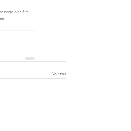
massage bien-être
mir
Voir tout