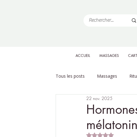
ACCUEIL
MASSAGES
CART
Tous les posts
Massages
Rit
22 nov. 2025
Hormones
mélatoni
Noté NaN étoiles su