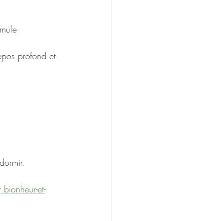
imule 
epos profond et 
dormir.
r
bionheur-et-