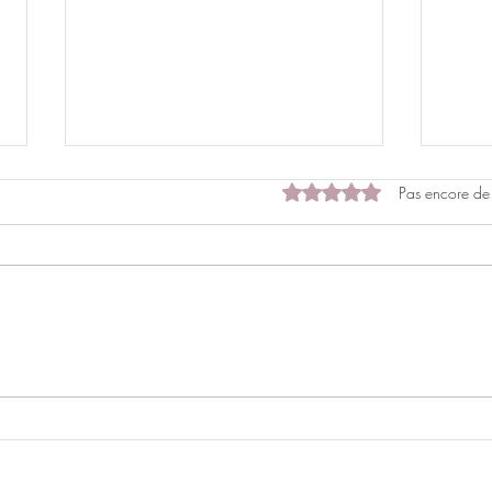
Noté 0 étoile sur 5.
Pas encore de
Calmer l’esprit et retrouver un
Déten
sommeil paisible en apaisant
du m
le corps