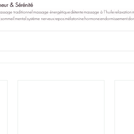
heur & Sérénité
assage traditionnel
massage énergétique
détente
massage à l’huile
relaxation
sommeil
mental
système nerveux
repos
mélatonine
hormone
endormissement
dor