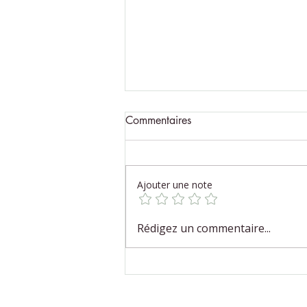
Commentaires
Ajouter une note
Pijat Bali, douceur et équilibre
Rédigez un commentaire...
pour l’automne