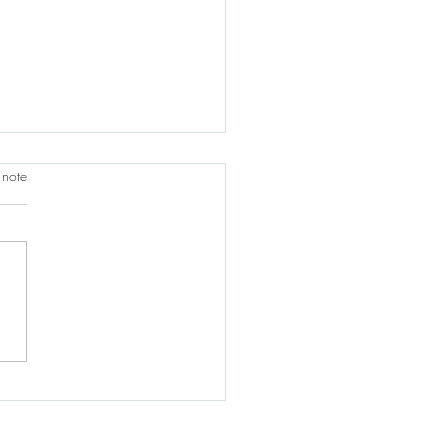
 note
te et énergie : l’essence
assage balinais