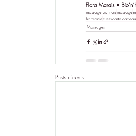
Flora Marais • Bio’n’
massage balinais
massage
m
harmonie
stress
carte cadeau
Massages
Posts récents