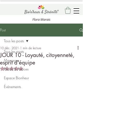
Flora Marais
Post
Tous les posts
10 déc. 2021
1 min de lecture
Tous les posts
JOUR 10 - Loyauté, citoyenneté,
Massages
esprit d'équipe
Noté NaN étoiles sur 5.
Rituels & Astuces
Espace Bionheur
Événements