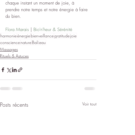
chaque instant un moment de joie, à 
prendre notre temps et notre énergie à faire 
du bien. 
Flora Marais
 | 
Bio'n'heur & Sérénité
harmonie
énergie
bienveillance
gratitude
joie
conscience
nature
Bali
eau
Massages
Rituels & Astuces
Posts récents
Voir tout