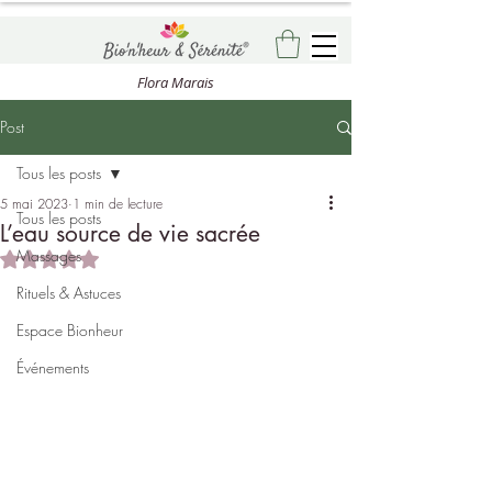
Flora Marais
Post
Tous les posts
5 mai 2023
1 min de lecture
Tous les posts
L’eau source de vie sacrée
Massages
Noté NaN étoiles sur 5.
Rituels & Astuces
Espace Bionheur
Événements