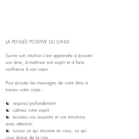
LA PENSÉE POSITIVE DU LUNDI
Suivre son intuition c’est apprendre à écouter 
son âme, à maîtriser son esprit et à faire 
confiance à son cœur.
Pour écouter les messages de votre âme à 
travers votre corps :
☯︎  respirez profondément
☯︎  calmez votre esprit
☯︎  écoutez vos ressentis et vos émotions 
avec attention
☯︎  suivez ce qui résonne en vous, ce qui 
vous donne de la joie