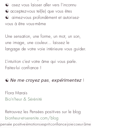
☯︎  osez vous laisser aller vers l’inconnu
☯︎ acceptez-vous tel(le) que vous êtes
☯︎  aimez-vous profondément et autorisez-
vous à être vous-même
Une sensation, une forme, un mot, un son, 
une image, une couleur... laissez le 
langage de votre voie intérieure vous guider.
L’intuition c’est votre âme qui vous parle. 
Faites-lui confiance !
☯︎ 𝘕𝘦 𝘮𝘦 𝘤𝘳𝘰𝘺𝘦𝘻 𝘱𝘢𝘴, 𝘦𝘹𝘱𝘦́𝘳𝘪𝘮𝘦𝘯𝘵𝘦𝘻 !
Flora Marais
Bio'n'heur & Sérénité
Retrouvez les Pensées positives sur le blog 
bionheur-et-serenite.com/blog
pensée positive
émotions
esprit
confiance
joie
coeur
âme