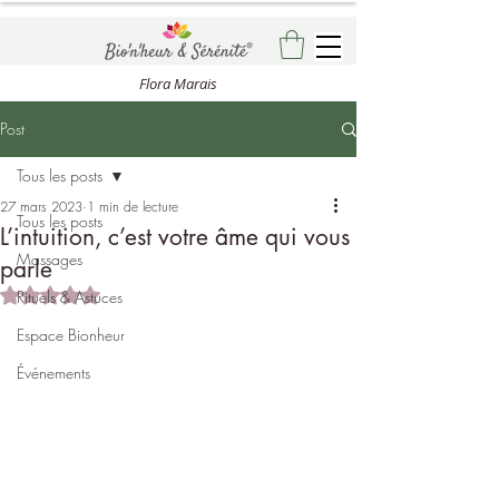
Flora Marais
Post
Tous les posts
27 mars 2023
1 min de lecture
Tous les posts
L’intuition, c’est votre âme qui vous
Massages
parle
Noté NaN étoiles sur 5.
Rituels & Astuces
Espace Bionheur
Événements