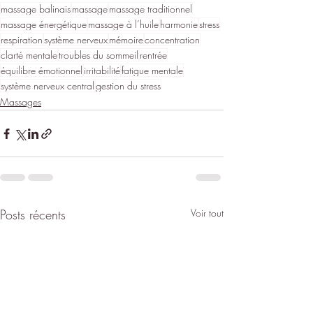
massage balinais
massage
massage traditionnel
massage énergétique
massage à l’huile
harmonie
stress
respiration
système nerveux
mémoire
concentration
clarté mentale
troubles du sommeil
rentrée
équilibre émotionnel
irritabilité
fatigue mentale
système nerveux central
gestion du stress
Massages
Posts récents
Voir tout