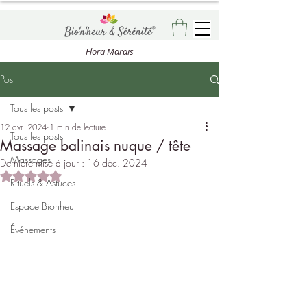
Flora Marais
Post
Tous les posts
12 avr. 2024
1 min de lecture
Tous les posts
Massage balinais nuque / tête
Massages
Dernière mise à jour :
16 déc. 2024
Noté NaN étoiles sur 5.
Rituels & Astuces
Espace Bionheur
Événements