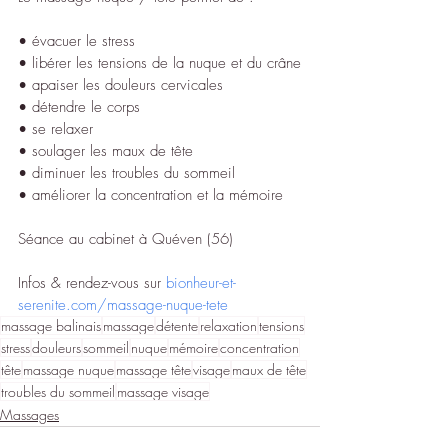
• évacuer le stress
• libérer les tensions de la nuque et du crâne
• apaiser les douleurs cervicales
• détendre le corps
• se relaxer
• soulager les maux de tête
• diminuer les troubles du sommeil
• améliorer la concentration et la mémoire
Séance au cabinet à Quéven (56)
Infos & rendez-vous sur 
bionheur-et-
serenite.com/massage-nuque-tete
massage balinais
massage
détente
relaxation
tensions
stress
douleurs
sommeil
nuque
mémoire
concentration
tête
massage nuque
massage tête
visage
maux de tête
troubles du sommeil
massage visage
Massages