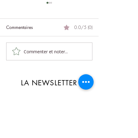
Commentaires
0.0/5 (0)
Le massage et ses
Commenter et noter...
Massage traditionnel
balinais
LA NEWSLETTER