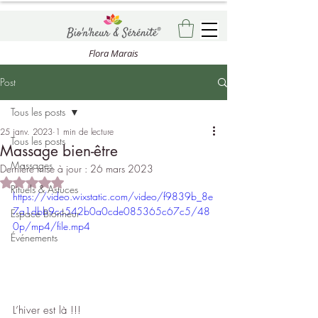
Flora Marais
Post
Tous les posts
25 janv. 2023
1 min de lecture
Tous les posts
Massage bien-être
Massages
Dernière mise à jour :
26 mars 2023
Noté NaN étoiles sur 5.
Rituels & Astuces
https://video.wixstatic.com/video/f9839b_8e
7a1dbb9cc542b0a0cde085365c67c5/48
Espace Bionheur
0p/mp4/file.mp4
Événements
L’hiver est là !!!