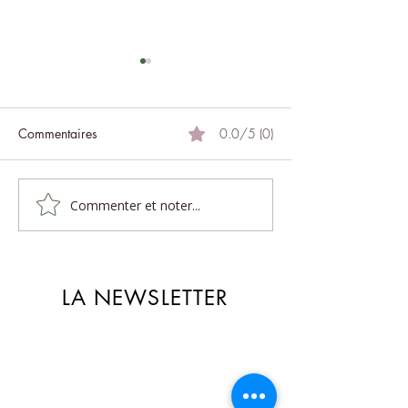
Commentaires
0.0/5 (0)
Massage en hive
Massage en conscience
Commenter et noter...
LA NEWSLETTER