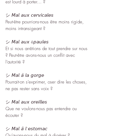
est lourd à porter… ?
シ 𝘔𝘢𝘭 𝘢𝘶𝘹 𝘤𝘦𝘳𝘷𝘪𝘤𝘢𝘭𝘦𝘴
Peut-être pourrions-nous être moins rigide, 
moins intransigeant ?
シ 𝘔𝘢𝘭 𝘢𝘶𝘹 é𝘱𝘢𝘶𝘭𝘦𝘴
Et si nous arrêtions de tout prendre sur nous 
? Peut-être avons-nous un conflit avec 
l’autorité ?
シ 𝘔𝘢𝘭 𝘢̀ 𝘭𝘢 𝘨𝘰𝘳𝘨𝘦
Pourrait-on s’exprimer, oser dire les choses, 
ne pas rester sans voix ?
シ 𝘔𝘢𝘭 𝘢𝘶𝘹 𝘰𝘳𝘦𝘪𝘭𝘭𝘦𝘴
Que ne voulons-nous pas entendre ou 
écouter ?
シ 𝘔𝘢𝘭 𝘢̀ 𝘭´𝘦𝘴𝘵𝘰𝘮𝘢𝘤
Qu’avons-nous du mal à digérer ?