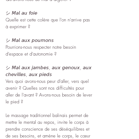
シ 𝘔𝘢𝘭 𝘢𝘶 𝘧𝘰𝘪𝘦
Quelle est cette colère que l’on n’arrive pas 
à exprimer ?
シ 𝘔𝘢𝘭 𝘢𝘶𝘹 𝘱𝘰𝘶𝘮𝘰𝘯𝘴
Pourrions-nous respecter notre besoin 
d’espace et d’autonomie ?
シ 𝘔𝘢𝘭 𝘢𝘶𝘹 𝘫𝘢𝘮𝘣𝘦𝘴, 𝘢𝘶𝘹 𝘨𝘦𝘯𝘰𝘶𝘹, 𝘢𝘶𝘹 
𝘤𝘩𝘦𝘷𝘪𝘭𝘭𝘦𝘴, 𝘢𝘶𝘹 𝘱𝘪𝘦𝘥𝘴
Vers quoi avons-nous peur d’aller, vers quel 
avenir ? Quelles sont nos difficultés pour 
aller de l’avant ? Avons-nous besoin de lever 
le pied ?
Le massage traditionnel balinais permet de 
mettre le mental au repos, invite le corps à 
prendre conscience de ses déséquilibres et 
de ses besoins, et amène le corps, le cœur 