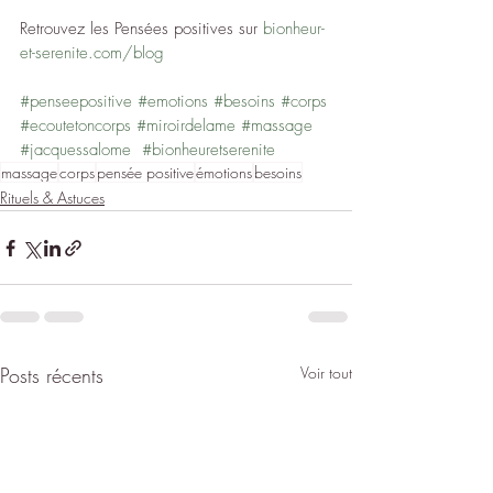
Retrouvez les Pensées positives sur 
bionheur-
et-serenite.com/blog
#penseepositive
#emotions
#besoins
#corps
#ecoutetoncorps
#miroirdelame
#massage
#jacquessalome
#bionheuretserenite
massage
corps
pensée positive
émotions
besoins
Rituels & Astuces
Posts récents
Voir tout