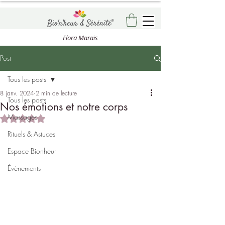
Flora Marais
Post
Tous les posts
8 janv. 2024
2 min de lecture
Tous les posts
Nos émotions et notre corps
Massages
Noté NaN étoiles sur 5.
Rituels & Astuces
Espace Bionheur
Événements