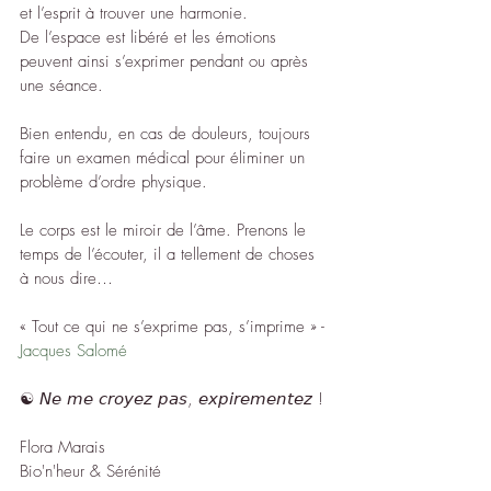
et l’esprit à trouver une harmonie.
De l’espace est libéré et les émotions 
peuvent ainsi s’exprimer pendant ou après 
une séance.
Bien entendu, en cas de douleurs, toujours 
faire un examen médical pour éliminer un 
problème d’ordre physique.
Le corps est le miroir de l’âme. Prenons le 
temps de l’écouter, il a tellement de choses 
à nous dire…
« Tout ce qui ne s’exprime pas, s’imprime » - 
Jacques Salomé
☯︎ 𝘕𝘦 𝘮𝘦 𝘤𝘳𝘰𝘺𝘦𝘻 𝘱𝘢𝘴, 𝘦𝘹𝘱𝘪𝘳𝘦𝘮𝘦𝘯𝘵𝘦𝘻 !
Flora Marais
Bio'n'heur & Sérénité