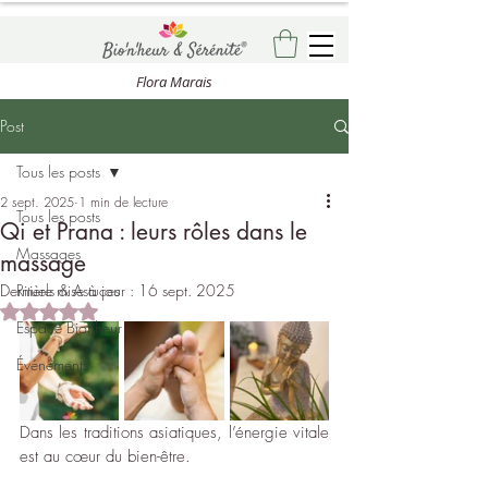
Flora Marais
Post
Tous les posts
2 sept. 2025
1 min de lecture
Tous les posts
Qi et Prana : leurs rôles dans le
Massages
massage
Dernière mise à jour :
Rituels & Astuces
16 sept. 2025
Noté NaN étoiles sur 5.
Espace Bionheur
Événements
Dans les traditions asiatiques, l’énergie vitale 
est au cœur du bien-être.