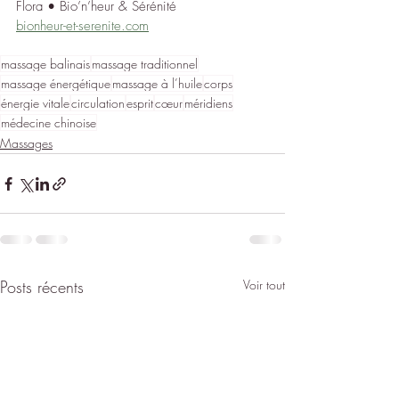
Flora • Bio’n’heur & Sérénité
bionheur-et-serenite.com
massage balinais
massage traditionnel
massage énergétique
massage à l’huile
corps
énergie vitale
circulation
esprit
cœur
méridiens
médecine chinoise
Massages
Posts récents
Voir tout