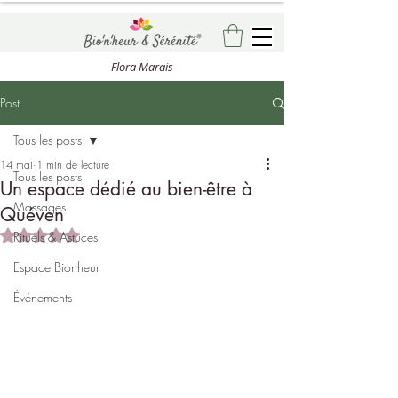
Flora Marais
Post
Tous les posts
14 mai
1 min de lecture
Tous les posts
Un espace dédié au bien-être à
Massages
Quéven
Noté NaN étoiles sur 5.
Rituels & Astuces
Espace Bionheur
Événements