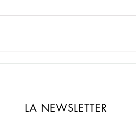
Massage traditionnel balinais
De pe
à Quéven (Bretagne)
bien-
LA NEWSLETTER