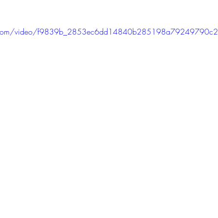
r 5.
tic.com/video/f9839b_2853ec6dd14840b285198a79249790c2/