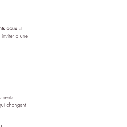
nts doux
 et 
 inviter à une 
oments 
qui changent 