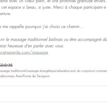
maine avec un cœur plein, et une profonde gratitude envers 
 cet espace si beau, si juste. Merci à chaque participant·e
erture.
e me rappelle pourquoi j’ai choisi ce chemin…
rir le massage traditionnel balinais ou être accompagné da
serai heureuse d’en parler avec vous.
r-et-serenite.com/massage
érénité
assage traditionnel
massage énergétique
relaxation
soin du corps
tout commen
Babonneau Aresi
Pointe de Trévignon