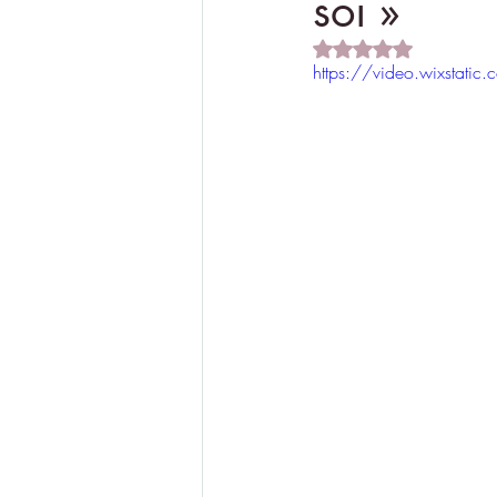
soi »
Noté NaN étoiles su
https://video.wixsta