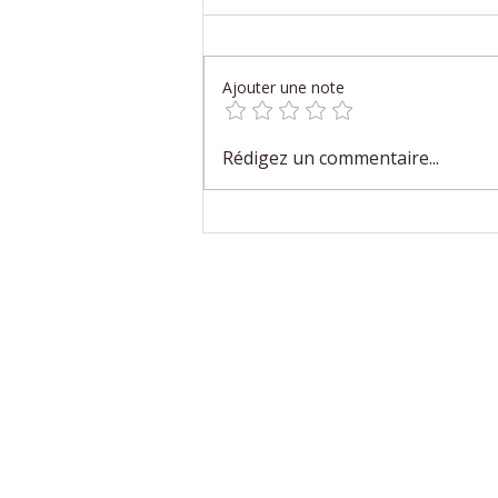
Ajouter une note
Quand le corps choisit de se
Rédigez un commentaire...
laisser porter