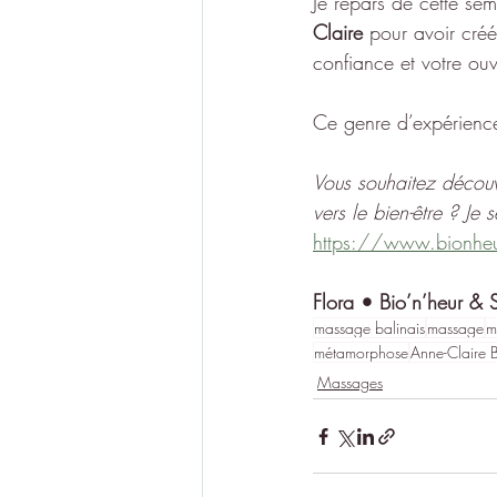
Je repars de cette se
Claire
 pour avoir créé
confiance et votre ouv
Ce genre d’expérienc
Vous souhaitez découv
vers le bien-être ?
Je 
https://www.bionheu
Flora • Bio’n’heur & S
massage balinais
massage
m
métamorphose
Anne-Claire 
Massages