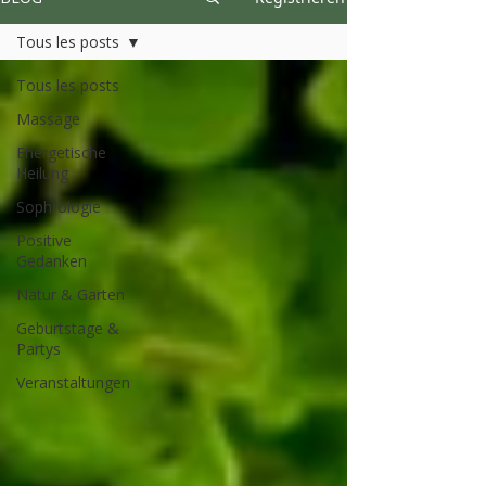
Tous les posts
Tous les posts
Massage
Energetische
Heilung
Sophrologie
Positive
Gedanken
Natur & Garten
Geburtstage &
Partys
Veranstaltungen