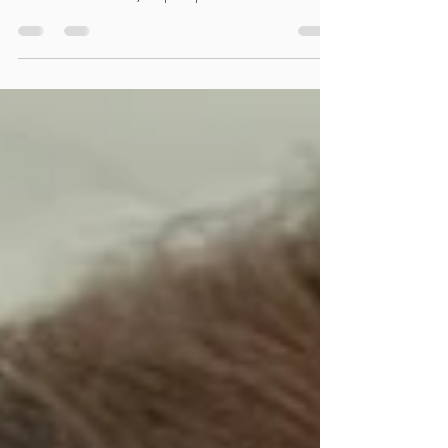
🌙 LA PENSÉE POSITIVE DU LUNDI Tout comme ce
petit chaton, prenons le temps d’une pause dans un
lieu calme et ressourçant pour profiter…