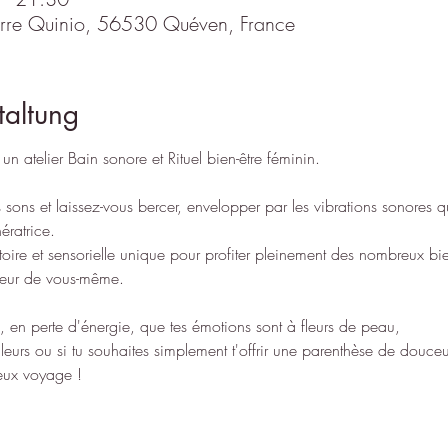
ierre Quinio, 56530 Quéven, France
taltung
n atelier Bain sonore et Rituel bien-être féminin. 
sons et laissez-vous bercer, envelopper par les vibrations sonores 
ératrice.
oire et sensorielle unique pour profiter pleinement des nombreux bie
cœur de vous-même.
e, en perte d'énergie, que tes émotions sont à fleurs de peau,
leurs ou si tu souhaites simplement t'offrir une parenthèse de douce
eux voyage !