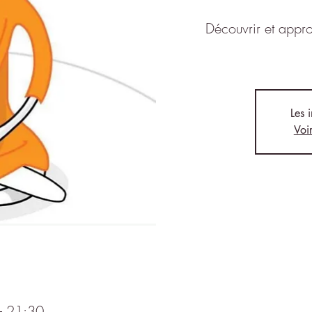
Découvrir et appro
Les 
Voi
– 21:30