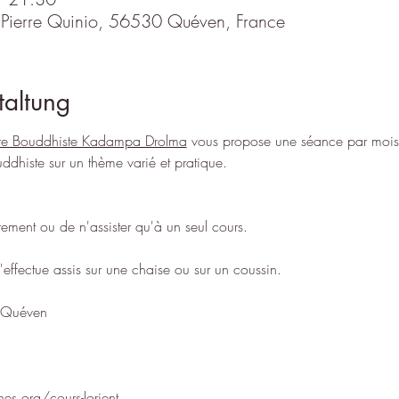
 Pierre Quinio, 56530 Quéven, France
taltung
re Bouddhiste Kadampa Drolma
 vous propose une séance par mois 
dhiste sur un thème varié et pratique.
èrement ou de n'assister qu'à un seul cours.
'effectue assis sur une chaise ou sur un coussin.
 Quéven
nes.org/cours-lorient