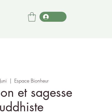
Juni
  |  
Espace Bionheur
ion et sagesse
uddhiste