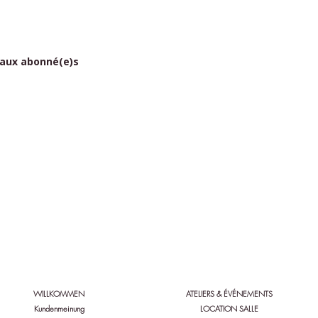
 aux abonné(e)s
gen Sie Bio'n'heur &
Folgen Sie Bio'n'heur &
enity:
Serenity:
WILLKOMMEN
ATELIERS & ÉVÉNEMENTS
Kundenmeinung
LOCATION SALLE