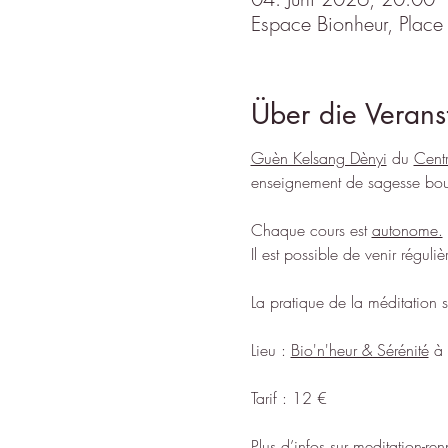
Espace Bionheur, Place
Über die Verans
Guèn Kelsang Dènyi
 du 
Cent
enseignement de sagesse boud
Chaque cours est 
autonome.
Il est possible de venir réguli
La pratique de la méditation s
Lieu : 
Bio'n'heur & Sérénité
 à
Tarif : 12 €
Plus d’infos sur 
meditation-ren