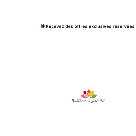
🎁 Recevez des offres exclusives réservées
Fol
BIO'N'HEUR & RUHE
-
Ser
Flora MARAIS
Platz Pierre Quinio -
56530 Queven