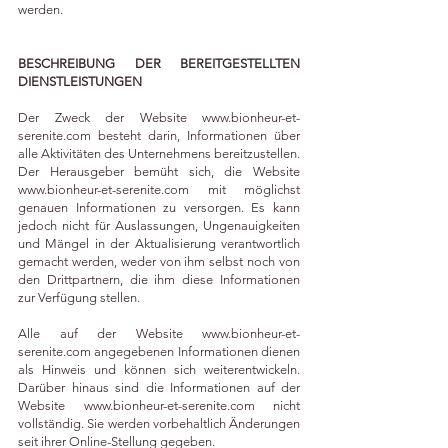
werden.
BESCHREIBUNG DER BEREITGESTELLTEN
DIENSTLEISTUNGEN
Der Zweck der Website
www.bionheur-et-
serenite.com
besteht darin, Informationen über
alle Aktivitäten des Unternehmens bereitzustellen.
Der Herausgeber bemüht sich, die Website
www.bionheur-et-serenite.com
mit möglichst
genauen Informationen zu versorgen. Es kann
jedoch nicht für Auslassungen, Ungenauigkeiten
und Mängel in der Aktualisierung verantwortlich
gemacht werden, weder von ihm selbst noch von
den Drittpartnern, die ihm diese Informationen
zur Verfügung stellen.
Alle auf der Website
www.bionheur-et-
serenite.com
angegebenen Informationen dienen
als Hinweis und können sich weiterentwickeln.
Darüber hinaus sind die Informationen auf der
Website
www.bionheur-et-serenite.com
nicht
vollständig. Sie werden vorbehaltlich Änderungen
seit ihrer Online-Stellung gegeben.