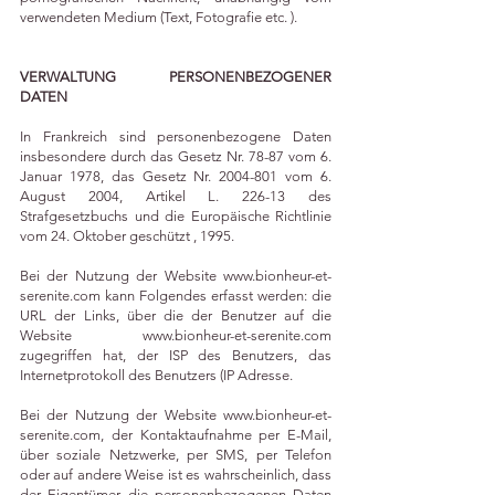
verwendeten Medium (Text, Fotografie etc. ).
VERWALTUNG PERSONENBEZOGENER
DATEN
In Frankreich sind personenbezogene Daten
insbesondere durch das Gesetz Nr. 78-87 vom 6.
Januar 1978, das Gesetz Nr.
2004-801
vom 6.
August 2004, Artikel L. 226-13 des
Strafgesetzbuchs und die Europäische Richtlinie
vom 24. Oktober geschützt , 1995.
Bei der Nutzung der Website
www.bionheur-et-
serenite.com
kann Folgendes erfasst werden: die
URL der Links, über die der Benutzer auf die
Website
www.bionheur-et-serenite.com
zugegriffen hat, der ISP des Benutzers, das
Internetprotokoll des Benutzers (IP Adresse.
Bei der Nutzung der Website
www.bionheur-et-
serenite.com
, der Kontaktaufnahme per E-Mail,
über soziale Netzwerke, per SMS, per Telefon
oder auf andere Weise ist es wahrscheinlich, dass
der Eigentümer die personenbezogenen Daten