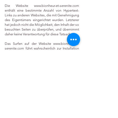
Die Website
www.bionheur-et-serenite.com
enthält eine bestimmte Anzahl von Hypertext-
Links zu anderen Websites, die mit Genehmigung
des Eigentümers eingerichtet wurden. Letzterer
hat jedoch nicht die Möglichkeit, den Inhalt der so
besuchten Seiten zu überprüfen, und übernimmt
daher keine Verantwortung für diese Tatsache.
Das Surfen auf der Website
www.bionheur-et-
serenite.com
führt wahrscheinlich zur Installation
von Cookies auf dem Computer des Benutzers.
Ein Cookie ist eine kleine Datei, die keine
Identifizierung des Benutzers ermöglicht, aber
Informationen über die Navigation eines
Computers auf einer Website aufzeichnet. Die so
gewonnenen Daten sollen die spätere Navigation
auf der Website erleichtern und auch
verschiedene Besuchsmessungen ermöglichen.
Die Weigerung, ein Cookie zu installieren, kann
den Zugriff auf bestimmte Dienste unmöglich
machen. Der Benutzer kann seinen Computer
jedoch so konfigurieren, dass er die Installation
von Cookies ablehnt.