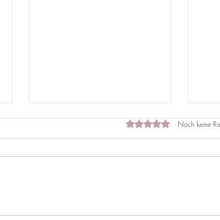
Mit 0 von 5 Sternen bewe
Noch keine Ra
Die Welt verändern ? Und
Intui
wenn wir bei uns selbst
dir s