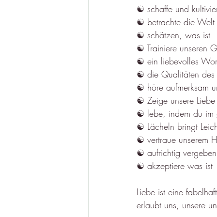
☯︎ schaffe und kultivi
☯︎ betrachte die Welt 
☯︎ schätzen, was ist
☯︎ Trainiere unseren 
☯︎ ein liebevolles Wor
☯︎ die Qualitäten des
☯︎ höre aufmerksam u
☯︎ Zeige unsere Liebe
☯︎ lebe, indem du im 
☯︎ Lächeln bringt Leic
☯︎ vertraue unserem 
☯︎ aufrichtig vergeben
☯︎ akzeptiere was ist
Liebe ist eine fabelh
erlaubt uns, unsere un