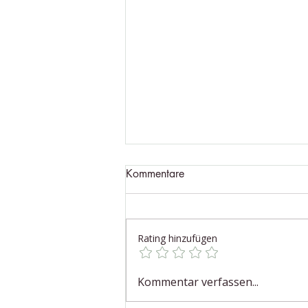
Kommentare
Rating hinzufügen
Zeit für eine Auszeit in der
Kommentar verfassen...
Natur