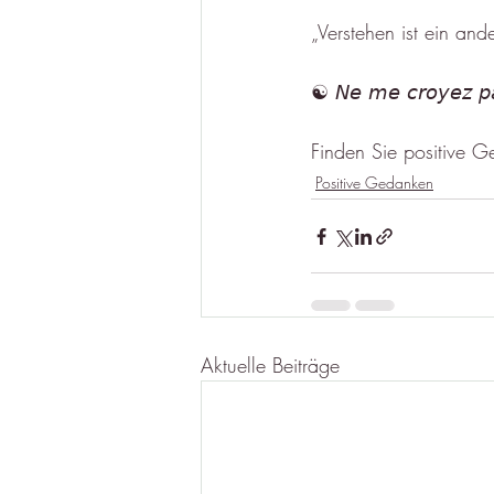
„Verstehen ist ein an
☯︎ 𝘕𝘦 𝘮𝘦 𝘤𝘳𝘰𝘺𝘦𝘻 𝘱𝘢
Finden Sie positive G
Positive Gedanken
Aktuelle Beiträge