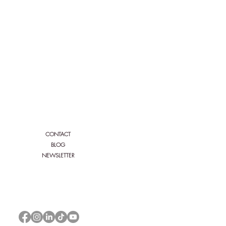
Folgen Sie Bio'n'heur &
Serenity:
CONTACT
BLOG
NEWSLETTER