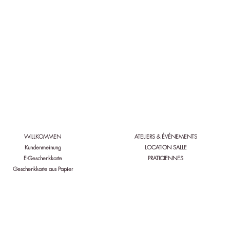
gen Sie Bio'n'heur &
Folgen Sie Bio'n'heur &
enity:
Serenity:
WILLKOMMEN
ATELIERS & ÉVÉNEMENTS
Kundenmeinung
LOCATION SALLE
E-Geschenkkarte
PRATICIENNES
Geschenkkarte aus Papier