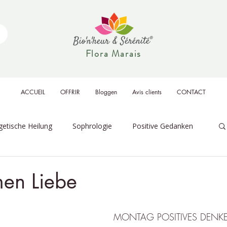
Flora Marais
ACCUEIL
OFFRIR
Bloggen
Avis clients
CONTACT
getische Heilung
Sophrologie
Positive Gedanken
& Partys
Veranstaltungen
en Liebe
en bewertet.
MONTAG POSITIVES DENK