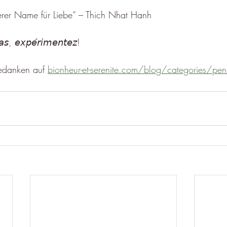
derer Name für Liebe“ – Thich Nhat Hanh
𝘴, 𝘦𝘹𝘱𝘦́𝘳𝘪𝘮𝘦𝘯𝘵𝘦𝘻!
edanken auf 
bionheur-et-serenite.com/blog/categories/pens