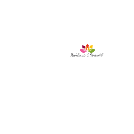
Fol
BIO'N'HEUR & RUHE
-
Ser
Flora MARAIS
Platz Pierre Quinio -
56530 Queven
Eine Frage, ein Termin?
Kontakt unter 06 65 01
01 15
bionheur.et.serenite@gm
ail.com