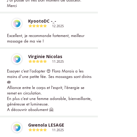
J'ai passé un très bon moment de douceur.
Merci
KyootoDC -_-
12.2025
Excellent, je recommande fortement, meilleur
massage de ma vie !
Virginie Nicolas
11.2025
Essayer c’est l’adopter 😍 Flora Marais a les
mains d'une petite fée. Ses massages sont divins
🪷
Alliance entre le corps et l’esprit, l’énergie se
remet en circulation.
En plus c’est une femme adorable, bienveillante,
généreuse et lumineuse.
A découvrir absolument 🤗
Gwenola LESAGE
11.2025