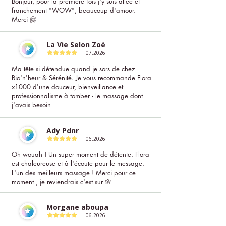
Bonjour, pour la première fois j'y suis allée et
franchement "WOW", beaucoup d'amour.
Merci 🤗​
La Vie Selon Zoé
07.2026
Ma tête si détendue quand je sors de chez
Bio'n'heur & Sérénité. Je vous recommande Flora
x1000 d'une douceur, bienveillance et
professionnalisme à tomber - le massage dont
j'avais besoin
Ady Pdnr
06.2026
Oh wouah ! Un super moment de détente. Flora
est chaleureuse et à l'écoute pour le message.
L'un des meilleurs massage ! Merci pour ce
moment , je reviendrais c'est sur 🌸
Morgane aboupa
06.2026