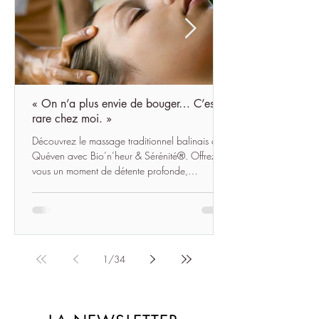
« On n’a plus envie de bouger… C’est
rare chez moi. »
Découvrez le massage traditionnel balinais à
Quéven avec Bio’n’heur & Sérénité®. Offrez-
vous un moment de détente profonde,
d’harmonie et de reconnexion à soi grâce à un
soin inspiré des traditions balinaises.
1
/
34