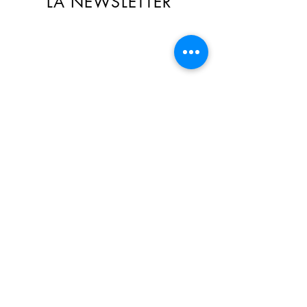
LA NEWSLETTER
🎁 Recevez des offres exclusives
réservées aux abonné(e)s