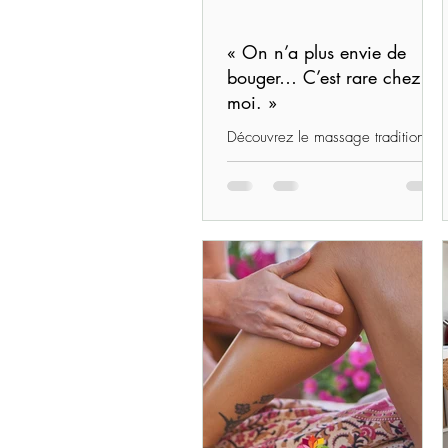
« On n’a plus envie de
bouger… C’est rare chez
moi. »
Découvrez le massage traditionnel
balinais à Quéven avec Bio’n’heur
& Sérénité®. Offrez-vous un
moment de détente profonde,
d’harmonie et de reconnexion à
soi grâce à un soin inspiré des
traditions balinaises.