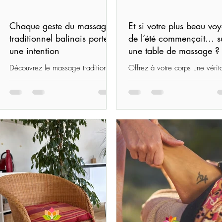
Chaque geste du massage
Et si votre plus beau vo
traditionnel balinais porte
de l’été commençait… s
une intention
une table de massage ?
Découvrez le massage traditionnel
Offrez à votre corps une vérit
balinais à Quéven, près de
parenthèse de bien-être cet ét
Lorient. Inspiré de la tradition
avec un massage traditionnel
indonésienne, ce rituel associe
balinais à Quéven, près de
toucher, souffle et intention pour
Lorient. Réservez votre séan
accompagner la circulation du
prana et favoriser une profonde
harmonie du corps, du cœur et de
l’esprit.