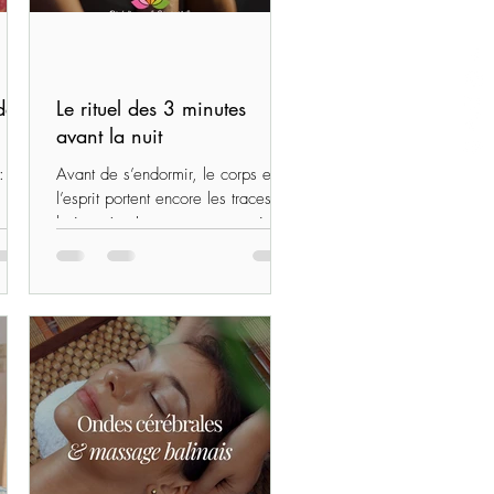
de
Le rituel des 3 minutes
avant la nuit
:
Avant de s’endormir, le corps et
l’esprit portent encore les traces de
e se
la journée. Instaurer un court rituel
vite
permet d’accompagner en douceur
nde,
la transition vers le sommeil et
 et
d’apporter un apaisement naturel…
rituel avant la nuit…
crée…