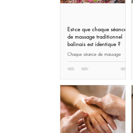
Est-ce que chaque séance
de massage traditionnel
balinais est identique ?
Chaque séance de massage
traditionnel balinais est unique.
Découvrez une approche
personnalisée, adaptée à vos
besoins du moment…