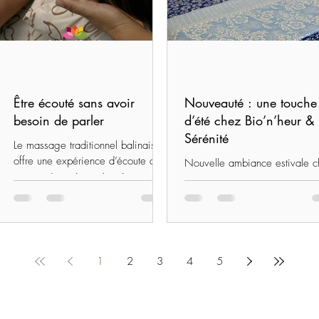
Être écouté sans avoir
Nouveauté : une touche
besoin de parler
d’été chez Bio’n’heur &
Sérénité
Le massage traditionnel balinais
offre une expérience d’écoute du
Nouvelle ambiance estivale c
corps, où tensions, émotions et
Bio’n’heur & Sérénité à Quév
fatigue se relâchent en douceur.
Des sarongs aux tons bleus
Un moment de présence et de
transforment la table de mass
sérénité pour retrouver équilibre et
pour une atmosphère douce et
apaisement intérieur.
apaisante, propice à la détent
au bien-être…
1
2
3
4
5