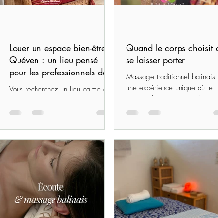
Louer un espace bien-être à
Quand le corps choisit 
Quéven : un lieu pensé
se laisser porter
pour les professionnels de
Massage traditionnel balinais 
l’accompagnement
une expérience unique où le
Vous recherchez un lieu calme et
toucher, la présence et l’écout
accueillant pour exercer votre
rencontrent. Chaque séance in
activité ? Découvrez Espace
à un moment de détente profo
Bionheur à Quéven, un espace
favorisant l’harmonie du corps
dédié aux professionnels du bien-
de l’esprit dans une dimension
être, du coaching et de
profondément humaine et sa
l’accompagnement…