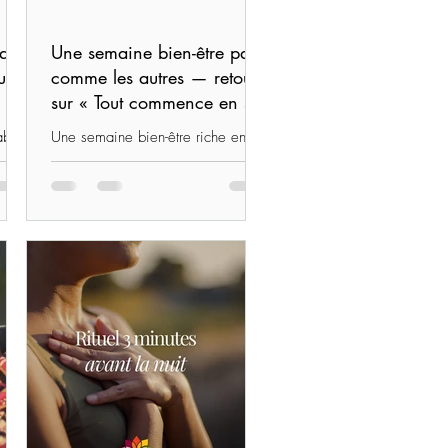
yage
Une semaine bien-être pas
ur
comme les autres — retour
sur « Tout commence en soi
»
able
Une semaine bien-être riche en
é
rencontres et en partage. Flora de
Bio’n’heur & Sérénité revient sur
une expérience de cœur à la
ce…
Pointe de Trévignon