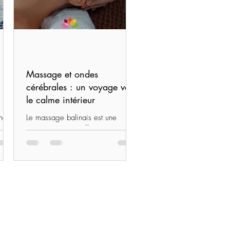
Massage et ondes
cérébrales : un voyage vers
le calme intérieur
hez
Le massage balinais est une
en.
immersion dans différents états de
conscience, un véritable voyage
age
vibratoire du corps et de l’esprit.
Au fil des mouvements et des
e et
pressions rythmées, le cerveau
quitte peu à peu son état
d’hyperactivité (ondes Bêta) pour
plonger dans des zones…