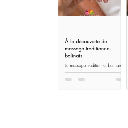
À la découverte du
massage traditionnel
balinais
Le massage traditionnel balinais
est une pratique ancestrale
originaire d’Indonésie. Hérité de
savoirs transmis au fil des
générations, il s’inscrit dans une
approche globale du bien-être où
le corps et l’esprit sont étroitement
liés…