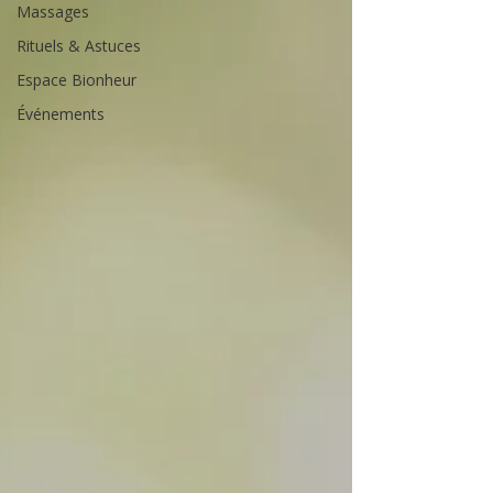
Massages
Rituels & Astuces
Espace Bionheur
Événements