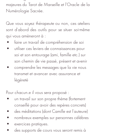
majeures du Tarot de Marseille et l'
Oracle de la 
Numérologie Sacrée
.
Que vous soyez thérapeute ou non, ces ateliers 
sont d'abord des outils pour se situer soi-même 
qui vous amèneront à :​
faire un travail de compréhension de soi
utiliser ces leviers de connaissances pour 
soi et son entourage (ami, famille etc.) sur 
son chemin de vie passé, présent et avenir
comprendre les messages que la vie nous 
transmet et avancer avec assurance et 
légèreté
Pour chacun.e il vous sera proposé :
un travail sur son propre thème (fortement 
conseillé pour avoir des repères concrets)
des méditations (dont Camille est l’auteure)
nombreux exemples sur personnes célèbres
exercices pratiques.
des supports de cours vous seront remis à 