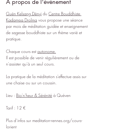
À propos de l'événement
Guèn Kelsang Dènyi
 du 
Centre Bouddhiste 
Kadampa Drolma
 vous propose une séance 
par mois de méditation guidée et enseignement 
de sagesse bouddhiste sur un thème varié et 
pratique.
Chaque cours est 
autonome.
Il est possible de venir régulièrement ou de 
n'assister qu'à un seul cours.
La pratique de la méditation s'effectue assis sur 
une chaise ou sur un coussin.
Lieu : 
Bio'n'heur & Sérénité
 à Quéven
Tarif : 12 €
Plus d’infos sur 
meditation-rennes.org/cours-
lorient