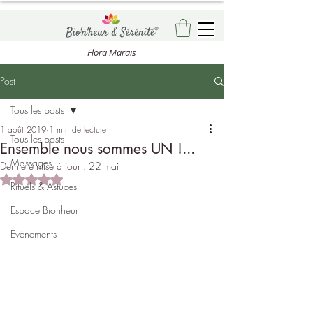
Flora Marais
Post
Tous les posts
1 août 2019
1 min de lecture
Tous les posts
Ensemble nous sommes UN !...
Massages
Dernière mise à jour :
22 mai
Noté NaN étoiles sur 5.
Rituels & Astuces
Espace Bionheur
Événements