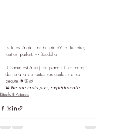
 « Tu es là où tu as besoin d’être. Respire, 
tout est parfait. » - Bouddha
 Chacun est à sa juste place ! C’est ce qui 
donne à la vie toutes ses couleurs et sa 
beauté 🌟🌸🌿 
☯︎ 𝘕𝘦 𝘮𝘦 𝘤𝘳𝘰𝘪𝘴 𝘱𝘢𝘴, 𝘦𝘹𝘱𝘦́𝘳𝘪𝘮𝘦𝘯𝘵𝘦 !
Rituels & Astuces