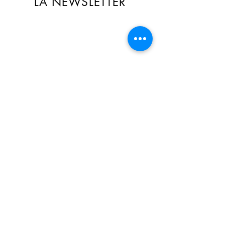
LA NEWSLETTER
🎁 Recevez des offres exclusives
réservées aux abonné(e)s