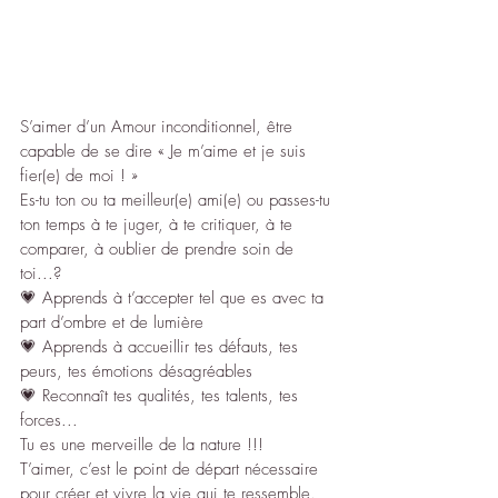
S’aimer d’un Amour inconditionnel, être 
capable de se dire « Je m’aime et je suis 
fier(e) de moi ! »
Es-tu ton ou ta meilleur(e) ami(e) ou passes-tu 
ton temps à te juger, à te critiquer, à te 
comparer, à oublier de prendre soin de 
toi...?
💗 Apprends à t’accepter tel que es avec ta 
part d’ombre et de lumière 
💗 Apprends à accueillir tes défauts, tes 
peurs, tes émotions désagréables 
💗 Reconnaît tes qualités, tes talents, tes 
forces...
Tu es une merveille de la nature !!!
T’aimer, c’est le point de départ nécessaire 
pour créer et vivre la vie qui te ressemble.