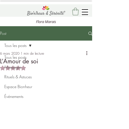
Flora Marais
Post
Tous les posts
6 mars 2020
1 min de lecture
Tous les posts
L’Amour de soi
Massages
Noté NaN étoiles sur 5.
Rituels & Astuces
Espace Bionheur
Événements