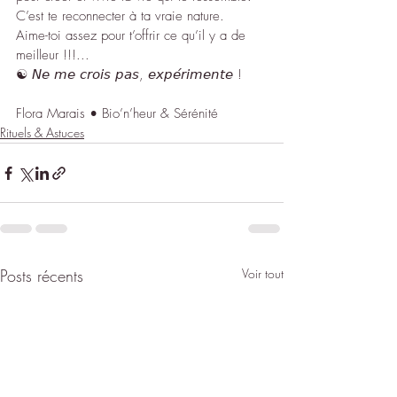
C’est te reconnecter à ta vraie nature.
Aime-toi assez pour t’offrir ce qu’il y a de 
meilleur !!!...
☯︎ 𝘕𝘦 𝘮𝘦 𝘤𝘳𝘰𝘪𝘴 𝘱𝘢𝘴, 𝘦𝘹𝘱𝘦́𝘳𝘪𝘮𝘦𝘯𝘵𝘦 !
Flora Marais • Bio’n’heur & Sérénité 
Rituels & Astuces
Posts récents
Voir tout