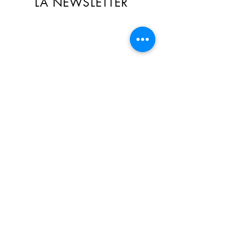
LA NEWSLETTER
🎁 Recevez des offres exclusives
réservées aux abonné(e)s