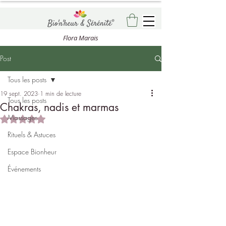
Flora Marais
Post
Tous les posts
19 sept. 2023
1 min de lecture
Tous les posts
Chakras, nadis et marmas
Massages
Noté NaN étoiles sur 5.
Rituels & Astuces
Espace Bionheur
Événements