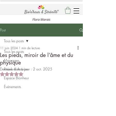
Flora Marais
Post
Tous les posts
11 juin 2024
1 min de lecture
Tous les posts
Les pieds, miroir de l’âme et du
Massages
physique
Dernière mise à jour :
Rituels & Astuces
2 oct. 2025
Noté NaN étoiles sur 5.
Espace Bionheur
Événements