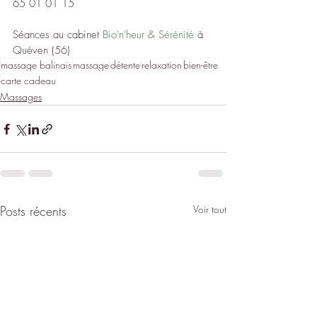
65 01 01 15
Séances au cabinet 
Bio'n'heur & Sérénité
 à 
Quéven (56)
massage balinais
massage
détente
relaxation
bien-être
carte cadeau
Massages
Posts récents
Voir tout