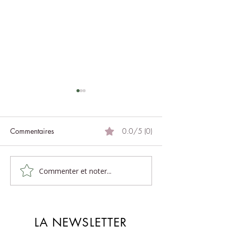
Commentaires
0.0/5 (0)
Réponses à vos q
Commenter et noter...
Massage, un voyage
intérieur
LA NEWSLETTER