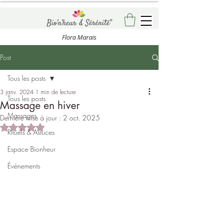
Flora Marais
Post
Tous les posts
3 janv. 2024
1 min de lecture
Tous les posts
Massage en hiver
Massages
Dernière mise à jour :
2 oct. 2025
Noté NaN étoiles sur 5.
Rituels & Astuces
Espace Bionheur
Événements