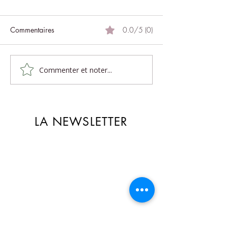
Commentaires
0.0/5 (0)
Commenter et noter...
Le massage, voyage
La magie du mas
sensoriel
balinais
LA NEWSLETTER