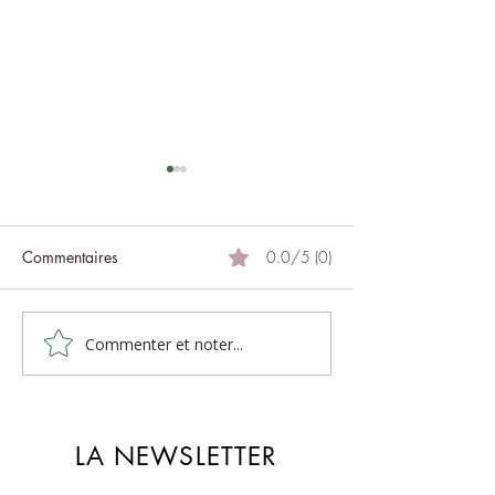
Commentaires
0.0/5 (0)
Commenter et noter...
Le massage, art subtil du
L’art ancestral d
toucher
balinais
LA NEWSLETTER