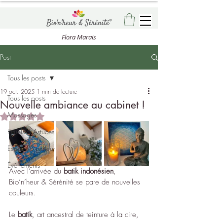
Flora Marais
Post
Tous les posts
19 oct. 2025
1 min de lecture
Tous les posts
Nouvelle ambiance au cabinet !
Massages
Noté NaN étoiles sur 5.
Rituels & Astuces
Espace Bionheur
Événements
Avec l’arrivée du 
batik indonésien
, 
Bio’n’heur & Sérénité se pare de nouvelles 
couleurs.
Le 
batik
, art ancestral de teinture à la cire, 