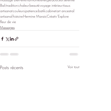
Bali
tradition
chaleur
beauté
voyage intérieur
tissus
artisanat
couleurs
patience
batik
cabinet
art ancestral
artisanal
histoire
Hermine Marais
Créativ’Explore
fleur de vie
Massages
Posts récents
Voir tout