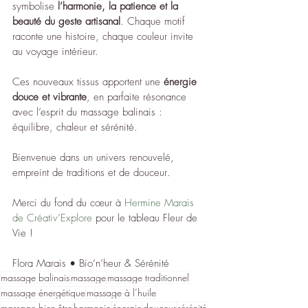
symbolise 
l’harmonie, la patience et la 
beauté du geste artisanal
. Chaque motif 
raconte une histoire, chaque couleur invite 
au voyage intérieur.
Ces nouveaux tissus apportent une 
énergie 
douce et vibrante
, en parfaite résonance 
avec l’esprit du massage balinais : 
équilibre, chaleur et sérénité.
Bienvenue dans un univers renouvelé, 
empreint de traditions et de douceur
. 
Merci du fond du cœur à 
Hermine Marais 
de Créativ’Explore
 pour le tableau Fleur de 
Vie !
Flora Marais • Bio’n’heur & Sérénité
massage balinais
massage
massage traditionnel
massage énergétique
massage à l’huile
massage bien-être
harmonie
énergie
douceur
sérénité