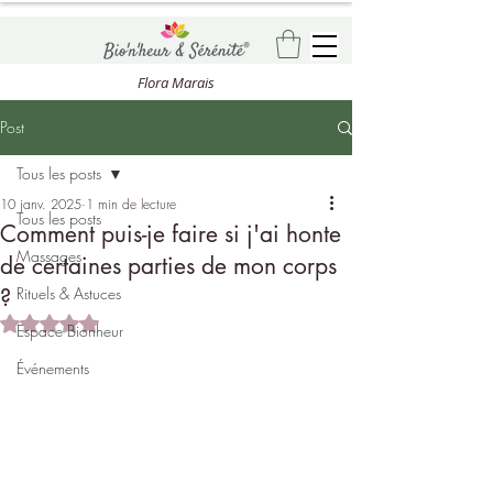
Flora Marais
Post
Tous les posts
10 janv. 2025
1 min de lecture
Tous les posts
Comment puis-je faire si j'ai honte
Massages
de certaines parties de mon corps
?
Rituels & Astuces
Noté NaN étoiles sur 5.
Espace Bionheur
Événements