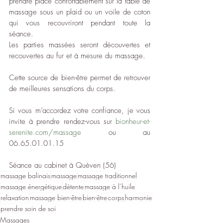
prendre place confortablement sur la table de 
massage sous un plaid ou un voile de coton 
qui vous recouvriront pendant toute la 
séance.
Les parties massées seront découvertes et 
recouvertes au fur et à mesure du massage.
Cette source de bien-être permet de retrouver 
de meilleures sensations du corps.
Si vous m’accordez votre confiance, je vous 
invite à prendre rendez-vous sur 
bionheur-et-
serenite.com/massage
 ou au 
06.65.01.01.15
Séance au cabinet à Quéven (56)
massage balinais
massage
massage traditionnel
massage énergétique
détente
massage à l’huile
relaxation
massage bien-être
bien-être
corps
harmonie
prendre soin de soi
Massages