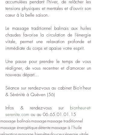
accumulées pendant l'hiver, de relâcher les 
tensions physiques et mentales et d’ouvrir son 
cœur à la belle saison. 
Le massage traditionnel balinais aux huiles 
chaudes favorise la circulation de l’énergie 
vitale, permet une relaxation profonde et 
immédiate du corps et apaise votre esprit.
Une pause pour prendre le temps de vous 
réaligner, de vous recentrer et d’amorcer un 
nouveau départ…
Séance sur rendez-vous au cabinet Bio'n'heur 
& Sérénité à Quéven (56)
Infos & rendez-vous sur 
bionheur-et-
serenite.com
 ou au 06.65.01.01.15
massage balinais
massage
massage traditionnel
massage énergétique
détente
massage à l’huile
relaxation
massage bien-être
douceur
énergie vitale