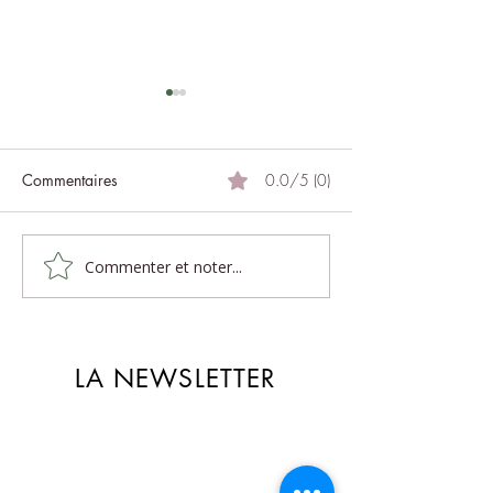
Commentaires
0.0/5 (0)
Le massage et ses bienfaits
Commenter et noter...
Massage, un vo
intérieur
LA NEWSLETTER