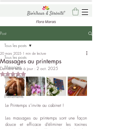
Flora Marais
Post
Tous les posts
20 mars 2025
1 min de lecture
Tous les posts
Massages au printemps
Massages
Dernière mise à jour :
2 oct. 2025
Noté NaN étoiles sur 5.
Rituels & Astuces
Espace Bionheur
Événements
Le Printemps s’invite au cabinet !
Les massages au printemps sont une façon 
douce et efficace d’éliminer les toxines 