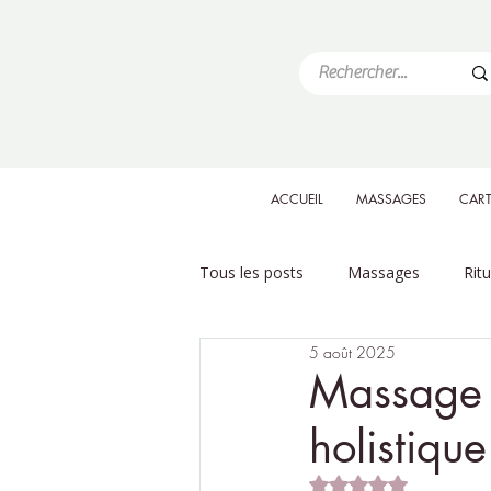
ACCUEIL
MASSAGES
CART
Tous les posts
Massages
Rit
5 août 2025
Massage 
holistique
Noté NaN étoiles su