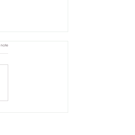
 note
age, un voyage intérieur