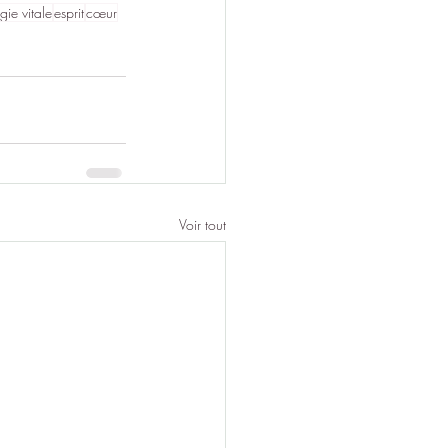
gie vitale
esprit
cœur
Voir tout