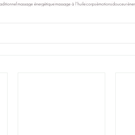
aditionnel
massage énergétique
massage à l’huile
corps
émotions
douceur
éner