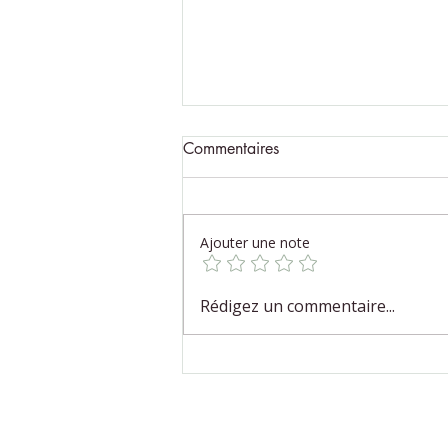
Commentaires
Ajouter une note
Un massage comme une
Rédigez un commentaire...
prière du corps