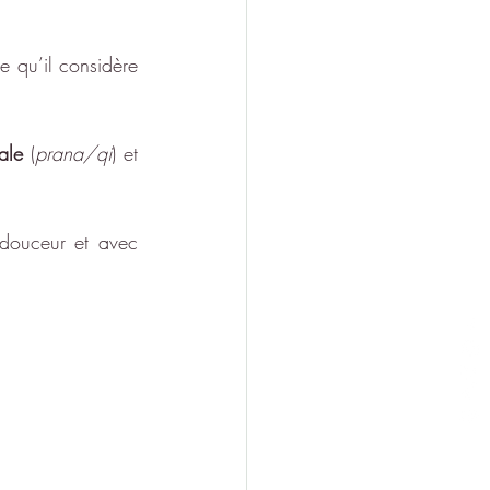
re qu’il considère 
tale
 (
prana/qi
) et 
douceur et avec 