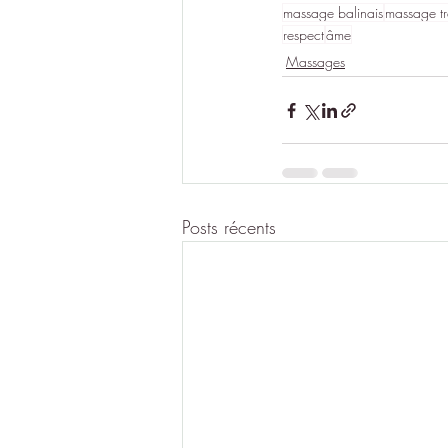
massage balinais
massage tr
respect
âme
Massages
Posts récents