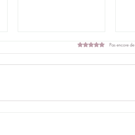
Noté 0 étoile sur 5.
Pas encore de
Mass
Le massage balinais : un soin
de l’âme et du corps