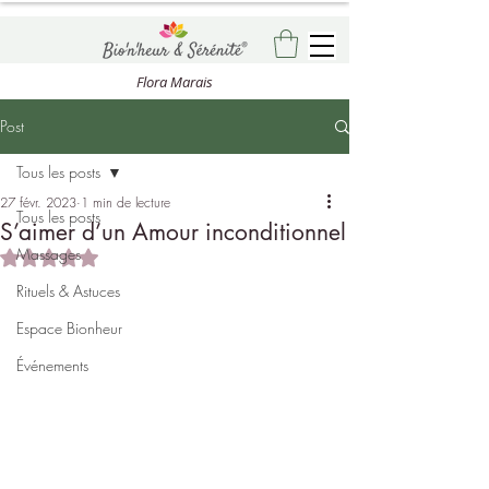
Flora Marais
Post
Tous les posts
27 févr. 2023
1 min de lecture
Tous les posts
S’aimer d’un Amour inconditionnel
Massages
Noté NaN étoiles sur 5.
Rituels & Astuces
Espace Bionheur
Événements