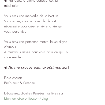
☯︎ Pratiquez la pleine conscience, la 
méditation
Vous êtes une merveille de la Nature !
Vous aimer, c’est le point de départ 
nécessaire pour créer et vivre la vie qui 
vous ressemble.
Vous êtes une personne merveilleuse digne 
d’Amour !
Aimez-vous assez pour vous offrir ce qu’il y 
a de meilleur.
☯︎ 𝘕𝘦 𝘮𝘦 𝘤𝘳𝘰𝘺𝘦𝘻 𝘱𝘢𝘴, 𝘦𝘹𝘱𝘦́𝘳𝘪𝘮𝘦𝘯𝘵𝘦𝘻 !
Flora Marais
Bio’n’heur & Sérénité
Découvrez d’autres Pensées Positives sur 
bionheur-et-serenite.com/blog