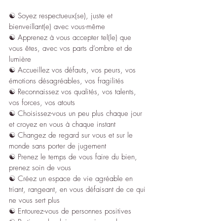
☯︎ Soyez respectueux(se), juste et 
bienveillant(e) avec vous-même
☯︎ Apprenez à vous accepter tel(le) que 
vous êtes, avec vos parts d’ombre et de 
lumière
☯︎ Accueillez vos défauts, vos peurs, vos 
émotions désagréables, vos fragilités
☯︎ Reconnaissez vos qualités, vos talents, 
vos forces, vos atouts
☯︎ Choisissez-vous un peu plus chaque jour 
et croyez en vous à chaque instant
☯︎ Changez de regard sur vous et sur le 
monde sans porter de jugement
☯︎ Prenez le temps de vous faire du bien, 
prenez soin de vous
☯︎ Créez un espace de vie agréable en 
triant, rangeant, en vous défaisant de ce qui 
ne vous sert plus
☯︎ Entourez-vous de personnes positives