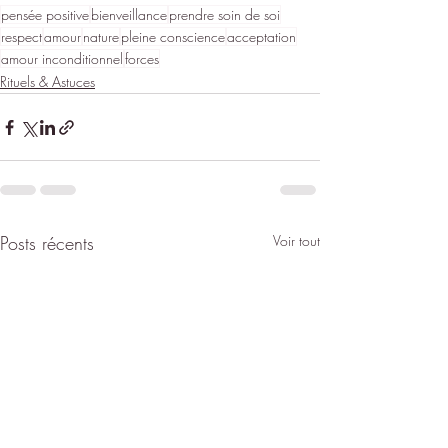
pensée positive
bienveillance
prendre soin de soi
respect
amour
nature
pleine conscience
acceptation
amour inconditionnel
forces
Rituels & Astuces
Posts récents
Voir tout